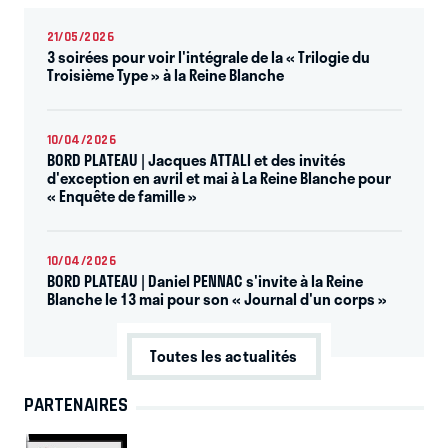
avec l’IRD. Il enseigne l’économie internationale et dirige
21/05/2026
le Master Affaires Internationales 212 de Dauphine. Il est
3 soirées pour voir l'intégrale de la « Trilogie du
Troisième Type » à la Reine Blanche
fondateur et directeur du Groupement de Recherches
International du CNRS DREEM crée en 2007. Il a également
été Conseiller scientifique Commissariat Général du Plan,
10/04/2026
Service auprès du Premier Ministre (1995−2007) et
BORD PLATEAU | Jacques ATTALI et des invités
d'exception en avril et mai à La Reine Blanche pour
consultant auprès de l’OCDE, de l’ONU, et de la Banque
« Enquête de famille »
Mondiale.
Ses travaux de recherche actuels portent sur la
mondialisation, l’intégra¬tion européenne, la
10/04/2026
BORD PLATEAU | Daniel PENNAC s'invite à la Reine
compétitivité des territoires, les délocalisations et
Blanche le 13 mai pour son « Journal d'un corps »
relo¬calisations des activités, les migrations
internationales et le développement des pays de la région
Toutes les actualités
Moyen Orient Afrique du Nord. Il est notamment l’au¬teur
d’une centaine d’articles publiés dans des revues
PARTENAIRES
académiques inter¬nationales et françaises et d’une
vingtaine d’ouvrages.