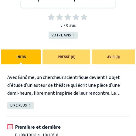
0
0
avis
VOTRE AVIS
INFOS
PRESSE (0)
AVIS (0)
Avec Binôme, un chercheur scientifique devient l’objet
d’étude d’un auteur de théâtre qui écrit une pièce d’une
demi-heure, librement inspirée de leur rencontre. Le
résultat est sensible, souvent drôle et nous offre un
LIRE PLUS
FERMER
regard inhabituel sur la science et ceux qui la font. Binôme
est aujourd’hui une collection de 37 textes dramatiques.
En partenariat avec la fête de la Science 2018
Première et dernière
Du 08/10/18 au 10/10/18