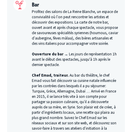
ailleurs, il mène des ateliers de
théâtre
avec des artistes
Bar
amateurs en Franche-Comté, avec la Communauté de
Profitez des salons de La Reine Blanche, un espace de
convivialité où l’on peut rencontrer les artistes et
communes Loue Lison, qu’il dirige avec Grégoire Harel.
découvrir des expositions. La carte de notre bar,
ouvert avant et après chaque spectacle, vous propose
de savoureuses spécialités syriennes (houmous, caviar
d’aubergine, fèves màlaa), des bières artisanales et
des vins italiens pour accompagner votre soirée.
Ouverture du bar →
Les jours de représentation 1h
avant le début des spectacles, jusqu'à 1h après le
dernier spectacle.
Chef Emad, traiteur.
Au bar du théâtre, le chef
Emad vous fait découvrir sa cuisine natale influencée
par les contrées dans lesquels il a pu séjourner:
Turquie, Grèce, Allemagne, Dubaï … Arrivé en France
en 2015, il se lance très vite à son compte pour
partager sa passion culinaire, qu’il a découverte
auprès de sa mère, en Syrie. Son plaisir est de créer, à
partir d’ingrédients locaux, une recette qui plaira au
plus grand nombre. Suivez le Chef Emad sur les
réseaux sociaux et sur son site web, et découvrez son
savoir-faire à travers ses ateliers d’initiation à la