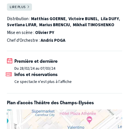
tout pour mettre en lumière et interroger le poids de
LIRE PLUS
FERMER
l’héritage de la violence. Olivier Py et son compagnon de
route Pierre-André Weitz feront cheminer l’opéra sur 4
Distribution :
Matthias GOERNE
,
Victoire BUNEL
,
Lila DUFY
,
Svetlana LIFAR
,
Marius BRENCIU
,
Mikhail TIMOSHENKO
siècles. Matthias Goerne incarnera un Boris tourmenté par
la folie du pouvoir et sa solitude. Avec une distribution
Mise en scène :
Olivier PY
puissante, l’orchestre national de France dirigé par Andris
Chef d'Orchestre :
Andris POGA
Poga et le chœur de l’Opéra de Bordeaux, ce Boris
Godounov, dans sa version d’origine, sera spectaculaire.
Première et dernière
Du 28/02/24 au 07/03/24
Infos et réservations
Ce spectacle n'est plus à l’affiche
Plan d’accès Théâtre des Champs-Elysées