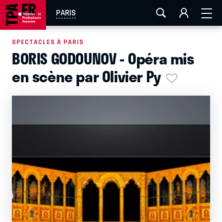
AIX-MARSEILLE
AURAY
CAEN
LA ROCHELLE
PARIS
ROUEN
TOULOUSE
FESTIVAL OFF AVIGNON
SPECTACLES À PARIS
BORIS GODOUNOV - Opéra mis
EN TOURNÉE
en scène par Olivier Py