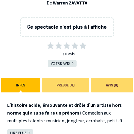
De
Warren ZAVATTA
Ce spectacle n'est plus à l’affiche
0
0
avis
VOTRE AVIS
INFOS
PRESSE (4)
AVIS (0)
L’histoire acide, émouvante et drôle d’un artiste hors
norme qui a su se faire un prénom !
Comédien aux
multiples talents : musicien, jongleur, acrobate, petit-fils
du célèbre Achille, ce romano des temps modernes ne
LIRE PLUS
FERMER