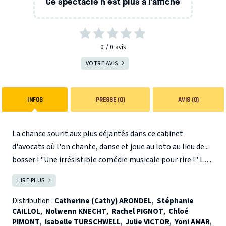
Ce spectacle n'est plus à l’affiche
0
0
avis
VOTRE AVIS
INFOS
PRESSE (0)
AVIS (0)
La chance sourit aux plus déjantés dans ce cabinet
d'avocats où l'on chante, danse et joue au loto au lieu de...
bosser ! "Une irrésistible comédie musicale pour rire !" Le
Parisien
LIRE PLUS
FERMER
Distribution :
Catherine (Cathy) ARONDEL
,
Stéphanie
CAILLOL
,
Nolwenn KNECHT
,
Rachel PIGNOT
,
Chloé
PIMONT
,
Isabelle TURSCHWELL
,
Julie VICTOR
,
Yoni AMAR
,