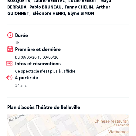
BUSQUETS
,
Laurie BENITEZ
,
Lucile BENOIT
,
Maya
dérapent, en passant par des réécritures décalées, les
BERRADA
,
Pablo BRUNEAU
,
Fanny CHELIM
,
Arthur
comédiens tissent une succession de cartes blanches
GUIONNET
,
Eléonore HENRI
,
Elyne SIMON
reliées entre elles. Le tout porté par un humour corrosif,
parfois graveleux, souvent dérangeant, et résolument au
vingtième degré.
Ici, le rire devient un outil : il met à
Durée
distance, questionne, et révèle les zones floues de nos
2h
rapports humains. Un spectacle qui bouscule, fait réagir…
Première et dernière
et laisse rarement indifférent.
Du 08/06/26 au 09/06/26
Infos et réservations
Ce spectacle n'est plus à l’affiche
À partir de
14 ans
Plan d’accès Théâtre de Belleville