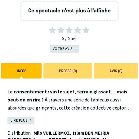
Ce spectacle n'est plus à l’affiche
0
0
avis
VOTRE AVIS
INFOS
PRESSE (0)
AVIS (0)
Le consentement : vaste sujet, terrain glissant… mais
peut-on en rire ?
À travers une série de tableaux aussi
absurdes que grinçants, cette création collective explore
les multiples visages du consentement, là où il se
LIRE PLUS
FERMER
négocie, se détourne, se brouille… ou disparaît. De la
mythologie revisitée aux situations du quotidien qui
Distribution :
Milo VUILLERMOZ
,
Islem BEN MEJRIA