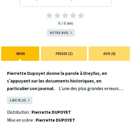
0
0
avis
VOTRE AVIS
INFOS
PRESSE (2)
AVIS (0)
Pierrette Dupoyet donne la parole à Dreyfus, en
s’appuyant sur les documents historiques, en
particulier son journal.
L’une des plus grandes erreurs
judiciaires de tous les temps…
Dans ce seule en scène,
LIRE PLUS
FERMER
Pierrette Dupoyet donne la parole à Alfred Dreyfus en
personne, en s’appuyant sur les documents historiques,
Distribution :
Pierrette DUPOYET
en particulier son journal. Il peut alors (enfin) raconter
Mise en scène :
Pierrette DUPOYET
son histoire de son propre point de vue. De la sinistre