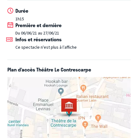
dictée qui le fit accuser — à tort — de haute trahison,
Durée
jusqu’à sa réhabilitation tardive, en passant par sa
1h15
dégradation, la déportation à l’Ile du Diable, la révision du
Première et dernière
Procès… Tous les événements importants de
Du 06/06/21 au 27/06/21
l’affaire Dreyfus sont évoqués dans ce spectacle.
Avec le
Infos et réservations
soutien de la Ligue des droits de l’Homme et de la LICRA.
Ce spectacle n'est plus à l’affiche
Plan d’accès Théâtre Le Contrescarpe