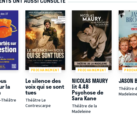
ENTS ONT AUSSI CONSULTÉ
PROCHAINEMENT
PROCHAINEMENT
PROCH
ous
Le silence des
NICOLAS MAURY
JASON 
ur la
voix qui se sont
lit 4.48
Théâtre d
n
tues
Psychose de
Madelein
Sara Kane
é-Théâtre
Théâtre Le
Contrescarpe
Théâtre de la
Madeleine