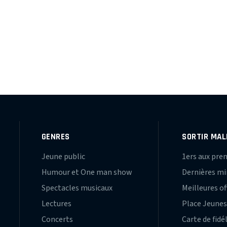
GENRES
SORTIR MAL
Jeune public
1ers aux pre
Humour et One man show
Dernières m
Spectacles musicaux
Meilleures of
Lectures
Place Jeune
Concerts
Carte de fidé