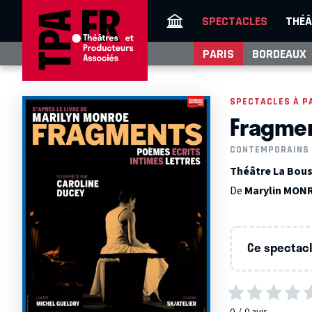
SPECTACLES
THÉÂ
PARIS
BORDEAUX
SPECTACLES À P
Fragme
CONTEMPORAINS
Théâtre La Bous
De
Marylin MON
Ce spectacle
0
0
avis