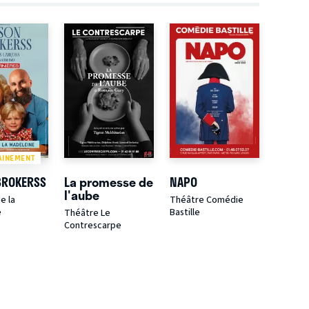
AINEMENT
BROKERSS
La promesse de
NAPO
l'aube
e la
Théâtre Comédie
e
Bastille
Théâtre Le
Contrescarpe