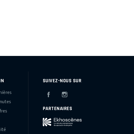
IN
SUIVEZ-NOUS SUR
mières
Facebook
Instagram
inutes
PARTENAIRES
fres
s
lité