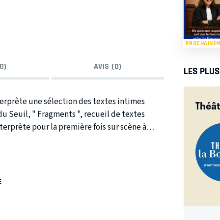
PROCHAINE
0)
AVIS (0)
LES PLU
terprète une sélection des textes intimes
Théât
du Seuil, " Fragments ", recueil de textes
destin dont la lutte est le moteur, une lutte
achs (guitare)
E
n aux airs de films noirs, Caroline Ducey livre
 découvrir la sensibilité exacerbée, la
e.