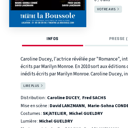
VOTRE AVIS
INFOS
PRESSE (
Caroline Ducey, l'actrice révélée par "Romance", in
écrits par Marilyn Monroe. En 2010 sort aux éditions 
inédits écrits par Marilyn Monroe. Caroline Ducey, interprète pour la première fois sur scène à
Paris une sélection de ses écrits. Notes, poèmes, correspondances, ce spectacle est un voyage
LIRE PLUS
FERMER
dans l'âme de l'actrice. Ces écrits témoignent d'un 
contre ses origines, ses émotions, contre la folie. Ils révèlent la grâce d'un être fragile, sujet à une
Distribution :
Caroline DUCEY
,
Fred SACHS
perpétuelle introspection et en permanente quête d'amour. Accompagné de Fred S
Mise en scène :
David LANZMANN
,
Marie-Sohna COND
et David Lanzmann (piano) qui délivrent une partitio
Costumes :
SK/ATELIER
,
Michel GUELDRY
une interprétation sur le fil du rasoir qui permet de
Lumière :
Michel GUELDRY
véritable créativité, qui se cachaient derrière l'icôn