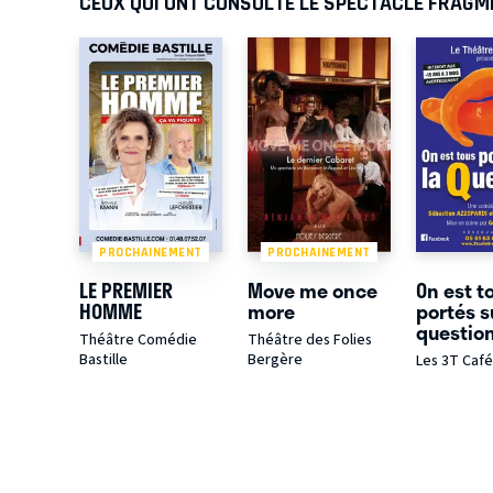
CEUX QUI ONT CONSULTÉ LE SPECTACLE FRAGM
PROCHAINEMENT
PROCHAINEMENT
LE PREMIER
Move me once
On est t
HOMME
more
portés s
questio
Théâtre Comédie
Théâtre des Folies
Bastille
Bergère
Les 3T Caf