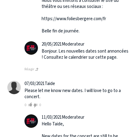
Nous vous invitons à consulter le site du
théâtre ou ses réseaux sociaux :
https://www.foliesbergere.com/fr
Belle fin de journée.
20/05/2021
Moderateur
Bonjour. Les nouvelles dates sont annoncées
! Consultez le calendrier sur cette page.
Réagir
07/03/2021
Taide
Please let me know new dates. I will love to go to a
concert.
0
0
11/03/2021
Moderateur
Hello Taide,
New dates for the concert are still to be