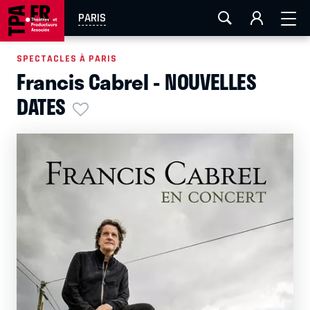
AIX-MARSEILLE
AURAY
CAEN
LA ROCHELLE
PARIS
ROUEN
TOULOUSE
FESTIVAL OFF AVIGNON
SPECTACLES À PARIS
Francis Cabrel - NOUVELLES
EN TOURNÉE
DATES