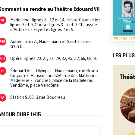
Comment se rendre au Théâtre Edouard VII
Madeleine : lignes 8 - 12 et 14, Havre-Caumartin :
lignes 3 et 9, Opéra : lignes 3 - 7 et 9. Chaussée
d’Antin – La Fayette : lignes 7 et 9.
PROCHAINE
Auber : train A, Haussmann et Saint-Lazare :
train E
LES PLU
Opéra : lignes 20, 21, 27, 29, 32, 45, 52, 66, 68, 95
Édouard VII – Olympia – Haussmann, rue Bruno
Théât
Coquatrix. Haussmann C&A, rue des Mathurins.
Madeleine - Tronchet, place de la Madeleine.
Vendôme, place Vendôme
Station 9106 : 3 rue Boudreau
'AMOUR DURE 1H15