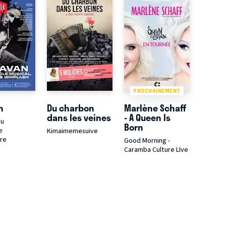
PROCHAINEMENT
n
Du charbon
Marlène Schaff
dans les veines
- A Queen Is
du
Born
e
Kimaimemesuive
re
Good Morning -
Caramba Culture LIve