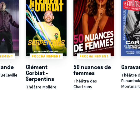
NEMENT
PROCHAINEMENT
PROCHAINEMENT
iande
Clément
50 nuances de
Carava
Corbiat -
femmes
Belleville
Théâtre 
Serpentins
Funambul
Théâtre des
Montmart
Chartrons
Théâtre Molière