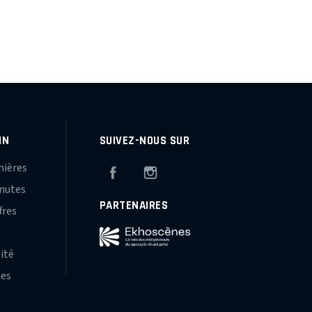
IN
SUIVEZ-NOUS SUR
mières
Facebook
Instagram
inutes
PARTENAIRES
fres
s
lité
hes