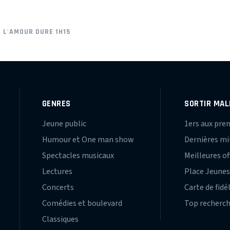
- L'AMOUR DURE 1H15
GENRES
SORTIR MAL
Jeune public
1ers aux pre
Humour et One man show
Dernières m
Spectacles musicaux
Meilleures of
Lectures
Place Jeune
Concerts
Carte de fidé
Comédies et boulevard
Top recherc
Classiques