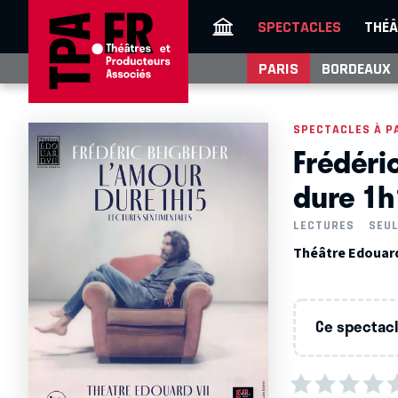
SPECTACLES
THÉÂ
PARIS
BORDEAUX
SPECTACLES À P
Frédéri
dure 1h
LECTURES
SEUL
Théâtre Edouard 
Ce spectacle