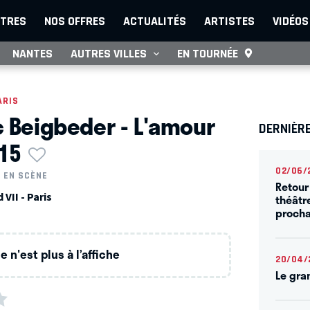
TRES
NOS OFFRES
ACTUALITÉS
ARTISTES
VIDÉOS
NANTES
AUTRES VILLES
EN TOURNÉE
ARIS
c Beigbeder - L'amour
DERNIÈRE
15
02/06/
 EN SCÈNE
Retour
VII - Paris
théâtr
procha
 n'est plus à l’affiche
20/04/
Le gra