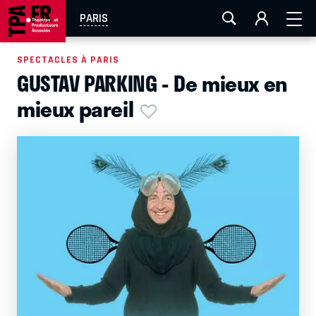
AIX-MARSEILLE
AURAY
CAEN
LA ROCHELLE
PARIS
ROUEN
TOULOUSE
FESTIVAL OFF AVIGNON
SPECTACLES À PARIS
GUSTAV PARKING - De mieux en
EN TOURNÉE
mieux pareil