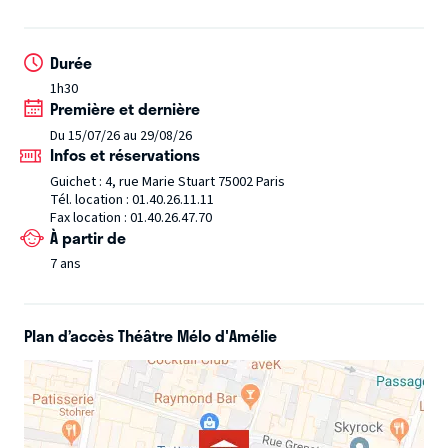
trois fois rien créer un déluge de gags visuels et réussit par
le rire à faire passer son message profondément
Durée
humaniste et écolo.
1h30
Première et dernière
Le Saviez-vous ?
- Il a été l'invité de Canal+, Michel
Du 15/07/26 au 29/08/26
Drucker ou Patrick Sébastien et également un des piliers
Infos et réservations
de la ligue d'improvisation de Paris.
- Il occupe les ondes
Guichet : 4, rue Marie Stuart 75002 Paris
sur Rires et Chansons. "Gustave fait rire ! Gustave donne à
Tél. location : 01.40.26.11.11
Fax location : 01.40.26.47.70
réfléchir."
À partir de
7 ans
Plan d’accès Théâtre Mélo d'Amélie