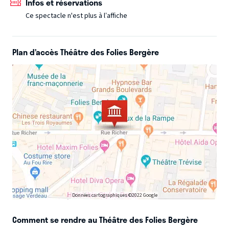
Infos et réservations
intimiste, propice à la sublimation de son œuvre, plus
Ce spectacle n'est plus à l’affiche
universelle et poétique que jamais
Plan d’accès Théâtre des Folies Bergère
Données cartographiques ©2022 Google
Comment se rendre au Théâtre des Folies Bergère