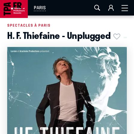
AIX-MARSEILLE
AURAY
CAEN
LA ROCHELLE
PARIS
ROUEN
TOULOUSE
FESTIVAL OFF AVIGNON
SPECTACLES À PARIS
H. F. Thiefaine - Unplugged
EN TOURNÉE