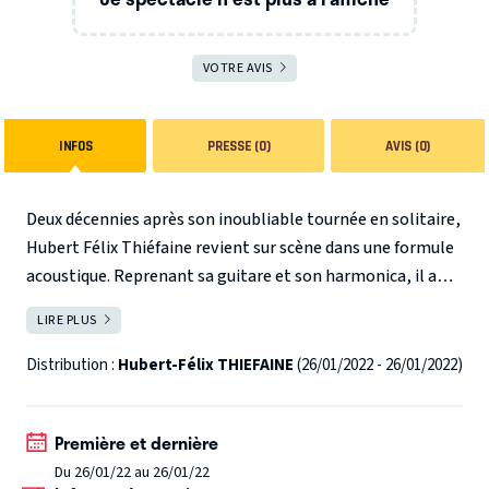
VOTRE AVIS
INFOS
PRESSE (0)
AVIS (0)
Deux décennies après son inoubliable tournée en solitaire,
Hubert Félix Thiéfaine revient sur scène dans une formule
acoustique. Reprenant sa guitare et son harmonica, il a
cette fois convié quatre de ses musiciens à l’accompagner
LIRE PLUS
FERMER
sur scène. Au programme de ce tour de chant, des
arrangements épurés et une setlist faisant la part belle
Distribution :
Hubert-Félix THIEFAINE
(26/01/2022 - 26/01/2022)
aux classiques intemporels, à la redécouverte de quelques
joyaux méconnus, entre autres réjouissances… L’occasion
Première et dernière
également de retrouver HFT dans des salles à taille
Du 26/01/22 au 26/01/22
humaine, comme pour un retour à l’essentiel ! Un écrin