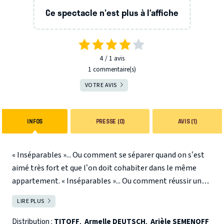
Ce spectacle n'est plus à l’affiche
4
1
avis
1 commentaire(s)
VOTRE AVIS
INFOS
PRESSE (0)
AVIS (1)
« Inséparables »... Ou comment se séparer quand on s’est
aimé très fort et que l’on doit cohabiter dans le même
appartement. « Inséparables »... Ou comment réussir une
séparation amoureuse quand sa mère s’en mêle, quand les
LIRE PLUS
FERMER
réseaux sociaux chamboulent tout et qu’un banquier
étonnant brandit de drôles de solutions pour solder le
Distribution :
TITOFF
,
Armelle DEUTSCH
,
Arièle SEMENOFF