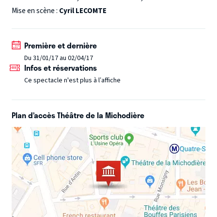
crédit... « Inséparables » est une comédie de notre temps
Mise en scène :
Cyril LECOMTE
autour d’un homme tiraillé entre les 2 femmes de sa vie :
sa compagne bien décidée à récupérer leur appartement
Première et dernière
et sa mère, possessive et prête à tout pour le défendre. «
Du 31/01/17 au 02/04/17
Inséparables »... ou comment se séparer malgré tout
Infos et réservations
quand tout vous en empêche. Une comédie moderne et
Ce spectacle n'est plus à l’affiche
universelle ou toutes les générations se reconnaîtront.
Plan d’accès Théâtre de la Michodière