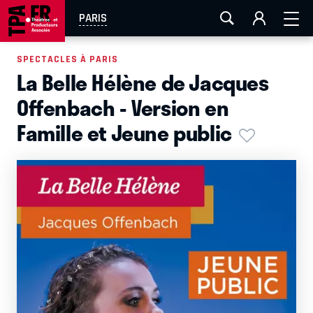
AIX-MARSEILLE
AURAY
CAEN
LA ROCHELLE
PARIS
ROUEN
TOULOUSE
FESTIVAL OFF AVIGNON
SPECTACLES À PARIS
La Belle Hélène de Jacques
EN TOURNÉE
Offenbach - Version en
Famille et Jeune public