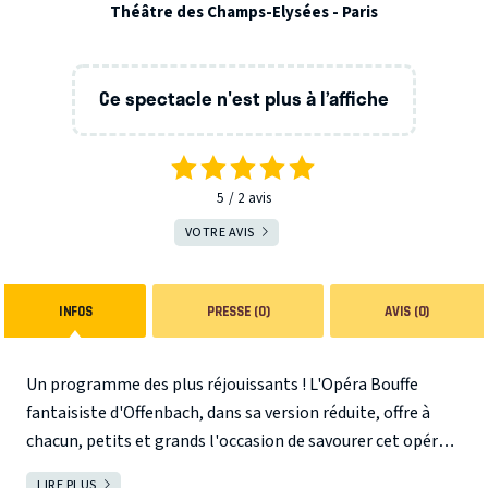
Théâtre des Champs-Elysées - Paris
Ce spectacle n'est plus à l’affiche
5
2
avis
VOTRE AVIS
INFOS
PRESSE (0)
AVIS (0)
Un programme des plus réjouissants ! L'Opéra Bouffe
fantaisiste d'Offenbach, dans sa version réduite, offre à
chacun, petits et grands l'occasion de savourer cet opéra.
Offenbach et ses librettistes ont utilisé les mythes de
LIRE PLUS
FERMER