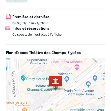
l’Antiquité grecque à la fois pour parodier les codes du
grand opéra romantique et dénoncer les travers de la
société du Second Empire. Le compositeur, au sommet de
Première et dernière
son art, vous entraînera dans un univers d’une irrésistible
Du 05/03/17 au 24/03/17
Infos et réservations
drôlerie et d’une grande modernité.
Ce spectacle n'est plus à l’affiche
Plan d’accès Théâtre des Champs-Elysées