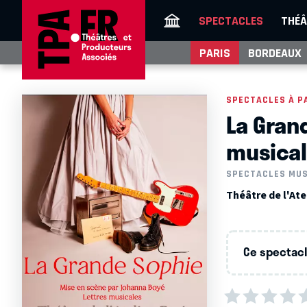
SPECTACLES
THÉÂ
PARIS
BORDEAUX
SPECTACLES À P
La Gran
musica
SPECTACLES MU
Théâtre de l'Atel
Ce spectacle