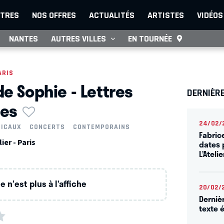
TRES
NOS OFFRES
ACTUALITÉS
ARTISTES
VIDÉOS
NANTES
AUTRES VILLES
EN TOURNÉE
ARIS
de Sophie - Lettres
DERNIÈRE
les
24/02/
SICAUX
CONCERTS
CONTEMPORAINS
Fabric
ier - Paris
dates 
L’Ateli
 n'est plus à l’affiche
20/02/
Derniè
texte 