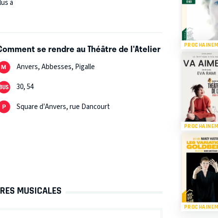
lus à
 au fil du temps qui passe (un de ses thèmes
 le portrait d’une femme de son âge, qui a
PROCHAINE
Comment se rendre au Théâtre de l'Atelier
Anvers, Abbesses, Pigalle
30, 54
Square d’Anvers, rue Dancourt
PROCHAINE
TTRES MUSICALES
PROCHAINE