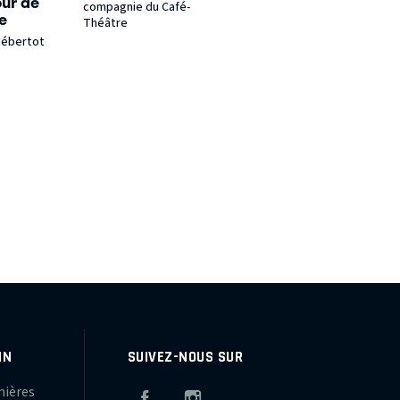
our de
compagnie du Café-
se
Théâtre
Hébertot
IN
SUIVEZ-NOUS SUR
mières
Facebook
Instagram