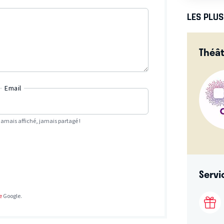
LES PLU
Théât
Email
Jamais affiché, jamais partagé !
Servi
e
Google.