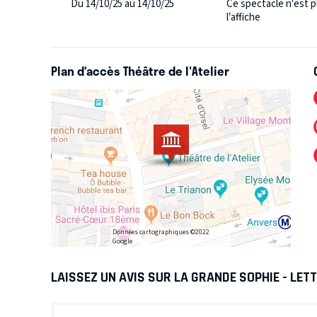
Du 14/10/25 au 14/10/25
Ce spectacle n'est p
Vous apprendrez à mieux connaître la Grande Sophie,
l’affiche
de prédilection). De l’humour à l’émotion elle dresse
toujours servi ses rêves.
Plan d’accès Théâtre de l'Atelier
Données cartographiques ©2022
Google
LAISSEZ UN AVIS SUR LA GRANDE SOPHIE - LE