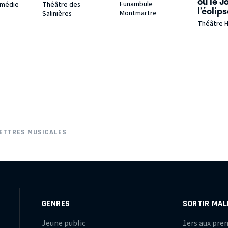
ou le J
Funambule
omédie
Théâtre des
l’éclip
Montmartre
Salinières
Théâtre 
LETTRES MUSICALES
GENRES
SORTIR MAL
Jeune public
1ers aux pre