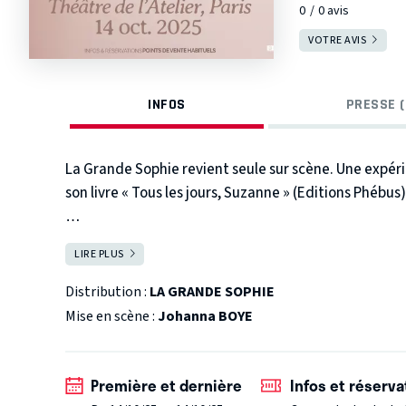
0
0
avis
VOTRE AVIS
INFOS
PRESSE (
La Grande Sophie revient seule sur scène. Une expéri
son livre « Tous les jours, Suzanne » (Editions Phébus
« J’ai toujours aimé les correspondances pour l’intimi
LIRE PLUS
FERMER
petits détails de leur vie, leur légèreté et toutes les
Distribution :
LA GRANDE SOPHIE
Ce spectacle hybride mis en espace par Johanna Boyé s
Mise en scène :
Johanna BOYE
d’une chanteuse qui revient sur les moments importan
chansons phares, ses rencontres, son enfance, les éta
l’envers du décors à travers l’évolution de la musiqu
Première et dernière
Infos et réserva