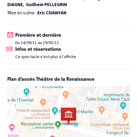
DIAGNE
,
Guilhem PELLEGRIN
dans ce classique de la comédie revisité sur mesure pour
Mise en scène :
Eric CIVANYAN
Amanda Lear !
Première et dernière
Du 14/09/11 au 19/05/12
Infos et réservations
Ce spectacle n'est plus à l’affiche
Plan d’accès Théâtre de la Renaissance