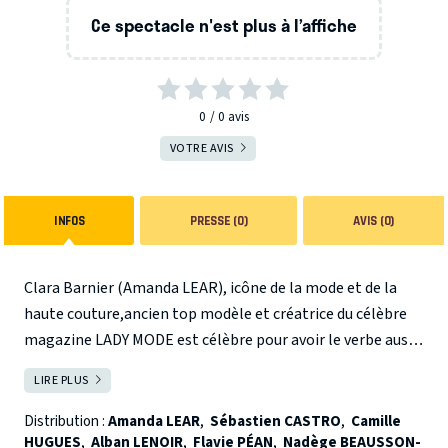
Ce spectacle n'est plus à l’affiche
0
0
avis
VOTRE AVIS
INFOS
PRESSE (0)
AVIS (0)
Clara Barnier (Amanda LEAR), icône de la mode et de la
haute couture,ancien top modèle et créatrice du célèbre
magazine LADY MODE est célèbre pour avoir le verbe aussi
haut que ses talons ! Alors quand un samedi matin, en
LIRE PLUS
FERMER
plein jet lag, son comptable vient la réveiller pour lui
demander d'épouser sa fille, le week-end commence mal,
Distribution :
Amanda LEAR
,
Sébastien CASTRO
,
Camille
HUGUES
,
Alban LENOIR
,
Flavie PÉAN
,
Nadège BEAUSSON-
très mal... Les événements vont s'enchainer à toute allure