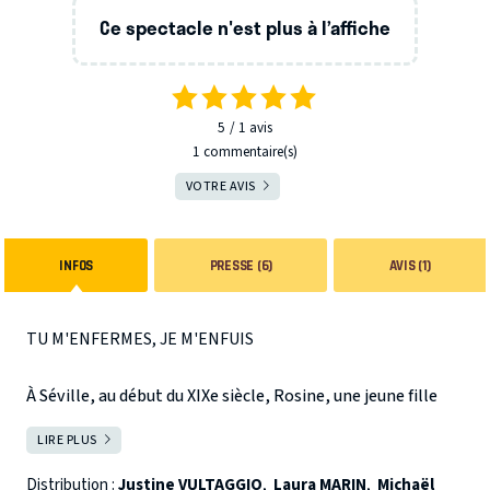
Ce spectacle n'est plus à l’affiche
5
1
avis
1 commentaire(s)
VOTRE AVIS
INFOS
PRESSE (6)
AVIS (1)
TU M'ENFERMES, JE M'ENFUIS
À Séville, au début du XIXe siècle, Rosine, une jeune fille
orpheline, est retenue captive par son tuteur, le docteur
LIRE PLUS
FERMER
Bartholo, épaulé par son cupide bras droit Basile. Promise
à un mariage forcé à ses 18 ans, elle tombe amoureuse
Distribution :
Justine VULTAGGIO
,
Laura MARIN
,
Michaël