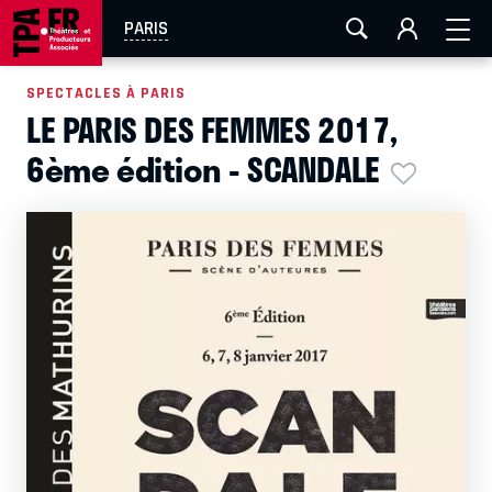
AIX-MARSEILLE
AURAY
CAEN
LA ROCHELLE
PARIS
ROUEN
TOULOUSE
FESTIVAL OFF AVIGNON
SPECTACLES À PARIS
LE PARIS DES FEMMES 2017,
EN TOURNÉE
6ème édition - SCANDALE