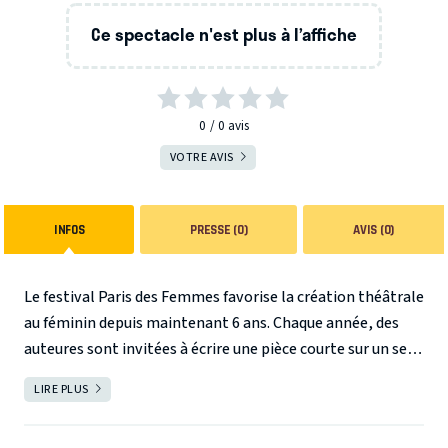
Ce spectacle n'est plus à l’affiche
0
0
avis
VOTRE AVIS
INFOS
PRESSE (0)
AVIS (0)
Le festival Paris des Femmes favorise la création théâtrale
au féminin depuis maintenant 6 ans. Chaque année, des
auteures sont invitées à écrire une pièce courte sur un seul
et même thème. Leurs créations sont présentées sous
LIRE PLUS
FERMER
forme de lectures mises en scène, dans la grande salle du
théâtre des Mathurins. Et publiées aux éditions de l’Avant-