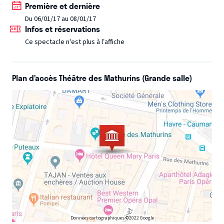
Scène. Pour cette 6ème édition le thème est SCANDALE.
Première et dernière
Les dix auteures s’emparent de ce sujet omniprésent dans
Du 06/01/17 au 08/01/17
Infos et réservations
l’actualité en choisissant d’en explorer les manifestations
les plus intimes et les plus familières, au travers
Ce spectacle n'est plus à l’affiche
d’histoires puisées dans le quotidien d’hommes et de
femmes ordinaires, composant, chacune avec sa
Plan d’accès Théâtre des Mathurins (Grande salle)
sensibilité propre, des variations tout en finesse et
subtilité.
Données cartographiques ©2022 Google