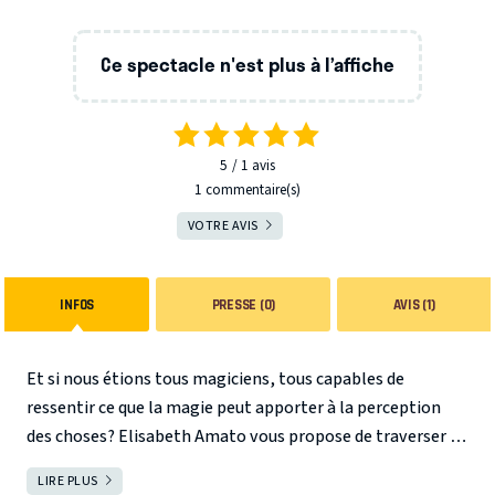
Ce spectacle n'est plus à l’affiche
5
1
avis
1 commentaire(s)
VOTRE AVIS
INFOS
PRESSE (0)
AVIS (1)
Et si nous étions tous magiciens, tous capables de
ressentir ce que la magie peut apporter à la perception
des choses?
Elisabeth Amato vous propose de traverser le
miroir… A travers une enquête poétique qu’elle mène sur
LIRE PLUS
FERMER
ce qu’est véritablement la magie.
Ici pas question de