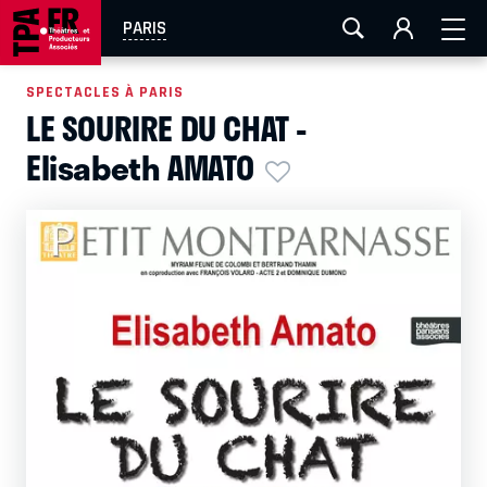
AIX-MARSEILLE
AURAY
CAEN
LA ROCHELLE
PARIS
ROUEN
TOULOUSE
FESTIVAL OFF AVIGNON
SPECTACLES À PARIS
LE SOURIRE DU CHAT -
EN TOURNÉE
Elisabeth AMATO