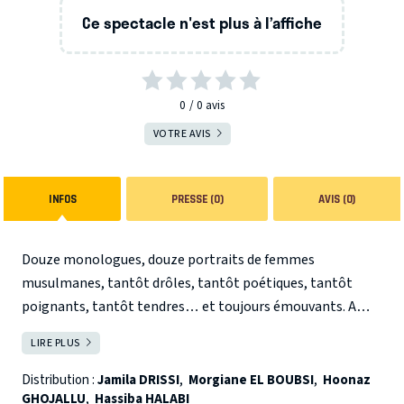
Ce spectacle n'est plus à l’affiche
0
0
avis
VOTRE AVIS
INFOS
PRESSE (0)
AVIS (0)
Douze monologues, douze portraits de femmes
musulmanes, tantôt drôles, tantôt poétiques, tantôt
poignants, tantôt tendres… et toujours émouvants. A
travers l’intimité de ces femmes, un regard inédit, sans
LIRE PLUS
FERMER
voyeurisme ni tabou. Sur scène, quatre comédiennes
ouvrent une fenêtre sur des itinéraires contrastés où les
Distribution :
Jamila DRISSI
,
Morgiane EL BOUBSI
,
Hoonaz
GHOJALLU
,
Hassiba HALABI
joies, les peines, la sexualité, la jouissance, l’amour, les