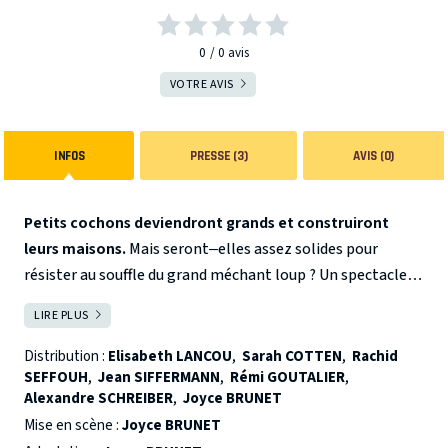
0
0
avis
VOTRE AVIS
INFOS
PRESSE (3)
AVIS (0)
Petits cochons deviendront grands et construiront
leurs maisons.
Mais seront–elles assez solides pour
résister au souffle du grand méchant loup ?
Un spectacle
jubilatoire, ponctué de ritournelles à reprendre tous en
LIRE PLUS
FERMER
chœur, pour les tout-petits de 1 à 5 ans.
Distribution :
Elisabeth LANCOU
,
Sarah COTTEN
,
Rachid
SEFFOUH
,
Jean SIFFERMANN
,
Rémi GOUTALIER
,
Alexandre SCHREIBER
,
Joyce BRUNET
Mise en scène :
Joyce BRUNET