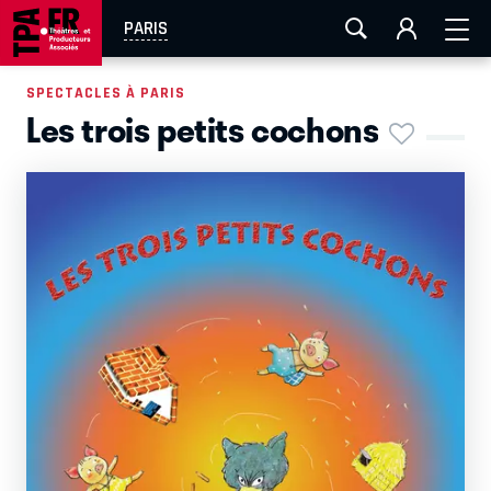
AIX-MARSEILLE
AURAY
CAEN
LA ROCHELLE
PARIS
ROUEN
TOULOUSE
FESTIVAL OFF AVIGNON
SPECTACLES À PARIS
Les trois petits cochons
EN TOURNÉE