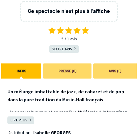
Ce spectacle n'est plus à l’affiche
5
1
avis
VOTRE AVIS
INFOS
PRESSE (0)
AVIS (0)
Un mélange imbattable de jazz, de cabaret et de pop
dans la pure tradition du Music-Hall français
Avec sa voix suave et sa manière théâtrale d’interpréter
les chansons, elle nous emmène dans un voyage
LIRE PLUS
FERMER
passionné où se côtoient
Aznavour, Bécaud, Brel,
Distribution :
Isabelle GEORGES
Nougaro, Piaf, Cole Porter et Nino Rota
.
Accompagnée