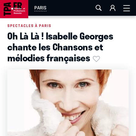
AIX-MARSEILLE
AURAY
CAEN
LA ROCHELLE
PARIS
ROUEN
TOULOUSE
FESTIVAL OFF AVIGNON
SPECTACLES À PARIS
Oh Là Là ! Isabelle Georges
EN TOURNÉE
chante les Chansons et
mélodies françaises