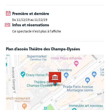
de son complice de toujours Frederik Steenbrink et de
quatre musiciens ‘touche-à-tout de génie’, elle nous
Première et dernière
raconte des histoires d’amour, de survie et de rêve pour
Du 11/12/19 au 11/12/19
composer un véritable tour de chant tendre et déjanté.
Infos et réservations
Ce spectacle n'est plus à l’affiche
Plan d’accès Théâtre des Champs-Elysées