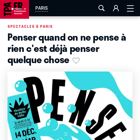
AIX-MARSEILLE
AURAY
CAEN
LA ROCHELLE
PARIS
ROUEN
TOULOUSE
FESTIVAL OFF AVIGNON
SPECTACLES À PARIS
Penser quand on ne pense à
EN TOURNÉE
rien c'est déjà penser
quelque chose