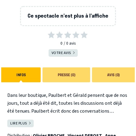
Ce spectacle n'est plus à l’affiche
0
0
avis
VOTRE AVIS
INFOS
PRESSE (0)
AVIS (0)
Dans leur boutique, Paulbert et Gérald pensent que de nos
jours, tout a déjà été dit, toutes les discussions ont déjà
été tenues. Paulbert écrit donc des conversations
originales. Et ils les vendent. Arrive Barbara, qui cherche
LIRE PLUS
FERMER
une bouteille de vin. Une pièce à l’esprit farfelu et
poétique, absolument nécessaire pour qui voudrait
Distribution :
Olivier BROCHE
,
Vincent DEBOST
,
Anne