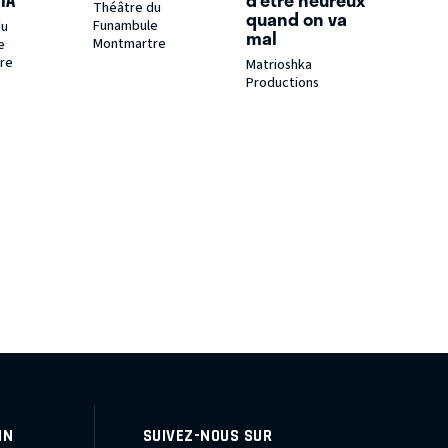
IA
d’être heureux
Théâtre du
quand on va
Funambule
du
mal
Montmartre
e
re
Matrioshka
Productions
IN
SUIVEZ-NOUS SUR