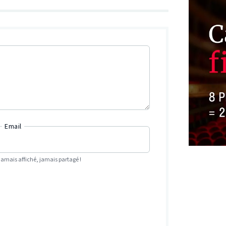
Email
Jamais affiché, jamais partagé !