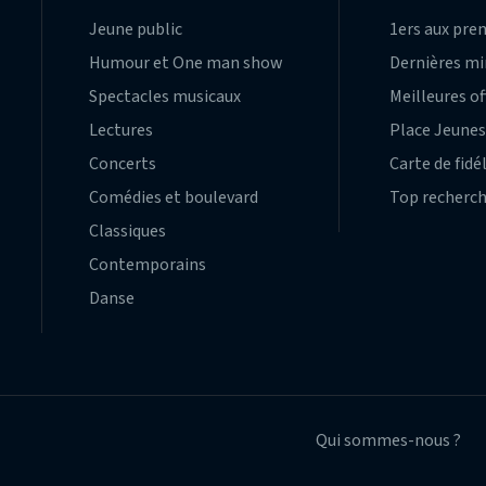
Jeune public
1ers aux pre
Humour et One man show
Dernières m
Spectacles musicaux
Meilleures of
Lectures
Place Jeune
Concerts
Carte de fidé
Comédies et boulevard
Top recherc
Classiques
Contemporains
Danse
Qui sommes-nous ?