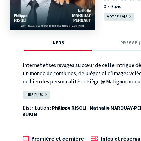
0
0
avis
VOTRE AVIS
INFOS
PRESSE (
Internet et ses ravages au cœur de cette intrigue 
un monde de combines, de pièges et d’images volées 
de bien des personnalités. « Piège @ Matignon » nou
la politique, aux prises avec les rumeurs les plus fol
LIRE PLUS
FERMER
brillant homme politique, promis au poste de Premi
volées diffusées en boucle sur Internet mettent un b
Distribution :
Philippe RISOLI
,
Nathalie MARQUAY-P
laisser abattre, il mène la contre-attaque avec l'ai
AUBIN
de ménage… et d'un site Internet. Quand la vie priv
comme le dit la célèbre formule : « toute ressemblan
Première et dernière
Infos et réserva
personnalités connues, ou avec l’actualité ne peut ê