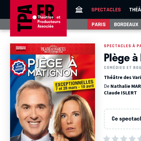
SPECTACLES
THÉÂ
PARIS
BORDEAUX
SPECTACLES À P
PIège à
COMÉDIES ET BO
Théâtre des Vari
De
Nathalie M
Claude ISLERT
Ce spectacle