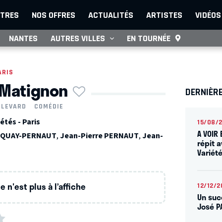
TRES
NOS OFFRES
ACTUALITÉS
ARTISTES
VIDÉOS
NANTES
AUTRES VILLES
EN TOURNÉE
ARIS
 Matignon
DERNIÈRE
ULEVARD
COMÉDIE
étés - Paris
15/08/
A VOIR 
ARQUAY-PERNAUT
,
Jean-Pierre PERNAUT
,
Jean-
répit 
Variét
 n'est plus à l’affiche
12/12/2
Un suc
José P