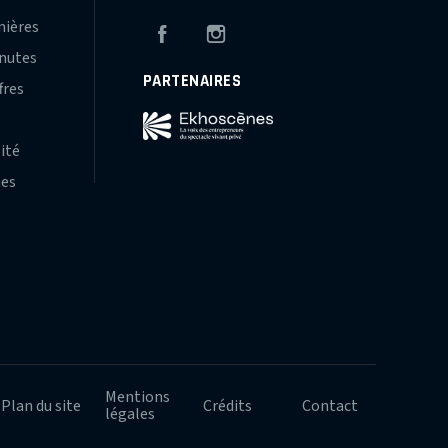
mières
Facebook
Instagram
inutes
PARTENAIRES
fres
s
lité
hes
Mentions
Plan du site
Crédits
Contact
légales