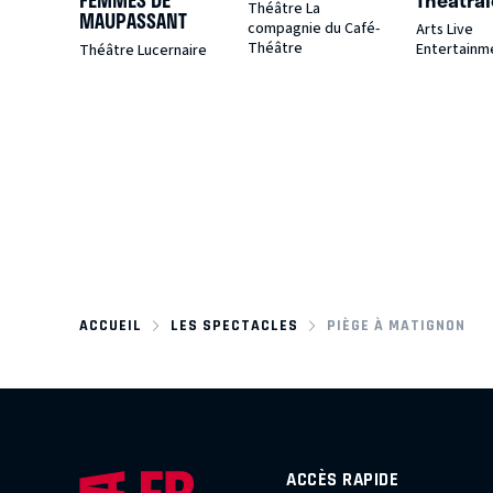
FEMMES DE
Théâtral
Théâtre La
MAUPASSANT
compagnie du Café-
Arts Live
Théâtre
Entertainm
Théâtre Lucernaire
ACCUEIL
LES SPECTACLES
PIÈGE À MATIGNON
ACCÈS RAPIDE