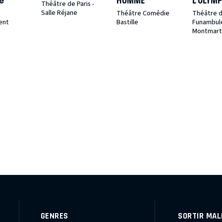
e
HOMME
L’OLYMP
Théâtre de Paris -
Salle Réjane
Théâtre Comédie
Théâtre 
ent
Bastille
Funambul
Montmart
GENRES
SORTIR MAL