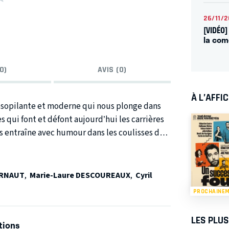
26/11/
[VIDÉO
la com
0)
AVIS (0)
À L’AFFI
désopilante et moderne qui nous plonge dans
qui font et défont aujourd’hui les carrières
s entraîne avec humour dans les coulisses de
les que rien ne peut arrêter. François est un
er Ministre. Mais un complot et des images
rusque coup d'arrêt à sa carrière. Loin de se
ERNAUT
,
Marie-Laure DESCOUREAUX
,
Cyril
de de Claire, son épouse, de Louisa, la femme
PROCHAINE
ée s’en mêle, cela devient détonnant ! Et
ce avec des situations réelles, avec des
LES PLU
tions
tre que fortuite », ou pas … !