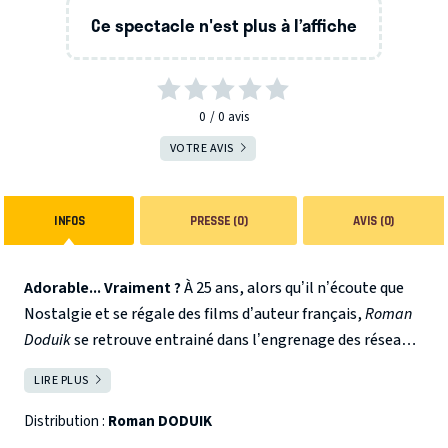
Ce spectacle n'est plus à l’affiche
0
0
avis
VOTRE AVIS
INFOS
PRESSE (0)
AVIS (0)
Adorable... Vraiment ?
À 25 ans, alors qu’il n’écoute que
Nostalgie et se régale des films d’auteur français,
Roman
Doduik
se retrouve entrainé dans l’engrenage des réseaux
sociaux. Avec plus de 4 millions d’abonnés sur Tik Tok, You
LIRE PLUS
FERMER
Tube et Instagram, il devient, malgré lui, une des figures
préférées de la fameuse GenZ !
Distribution :
Roman DODUIK