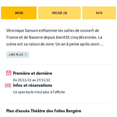
INFOS
PRESSE (0)
AVIS
Véronique Sanson enflamme les salles de concert de
France et de Navarre depuis bientôt cinq décennies. La
scène est sa raison de vivre. Un an à peine après avoir
bouclé une tournée de plus de 110 dates, elle présente
LIRE PLUS
FERMER
aujourd’hui son nouveau spectacle, Hasta Luego, entourée
de ses fidèles musiciens et dans un répertoire remanié.
L’occasion unique de découvrir les nouveaux titres de son
Première et dernière
prochain album et de retrouver cette générosité intacte
Du 25/11/22 au 27/11/22
Infos et réservations
et ce féroce appétit de faire vibrer toute une salle au son
de sa voix, reconnaissable entre toutes, avant de rentrer
Ce spectacle n'est plus à l’affiche
chez soi des étoiles plein les yeux.
Plan d’accès Théâtre des Folies Bergère