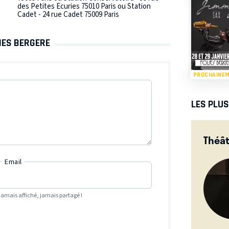
des Petites Ecuries 75010 Paris ou Station
Cadet - 24 rue Cadet 75009 Paris
LIES BERGERE
PROCHAINE
LES PLU
Théât
Email
Jamais affiché, jamais partagé !