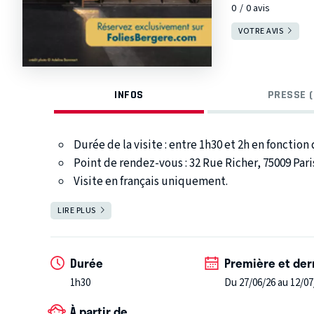
0
0
avis
VOTRE AVIS
INFOS
PRESSE (
Durée de la visite : entre 1h30 et 2h en fonction d
Point de rendez-vous : 32 Rue Richer, 75009 Pari
Visite en français uniquement.
Participez à une visite guidée à la découverte de l'u
LIRE PLUS
FERMER
Folies Bergère. Votre guide privé vous fera découvrir 
des Folies Bergère ou encore les anecdotes de ce lie
est né le music-hall vibre au son des concerts, spec
Durée
Première et der
nombreux artistes comme Joséphine Baker, Charles Tr
1h30
Du 27/06/26 au 12/07
ou encore Francis Cabrel ont parcouru ces couloirs.
accèderez au somptueux théâtre des Folies Bergère 
À partir de