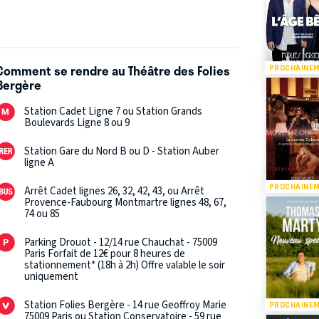
 droit à l'image, il est formellement interdit de
artistes et/ou décors en cas de production.
sites sont susceptibles d'être annulées 24
Comment se rendre au Théâtre des Folies
PROCHAINE
Bergère
s raisons artistiques ou techniques, l’accès à
Station Cadet Ligne 7 ou Station Grands
Boulevards Ligne 8 ou 9
Station Gare du Nord B ou D - Station Auber
ligne A
PROCHAINE
Arrêt Cadet lignes 26, 32, 42, 43, ou Arrêt
Provence-Faubourg Montmartre lignes 48, 67,
74 ou 85
Parking Drouot - 12/14 rue Chauchat - 75009
Paris Forfait de 12€ pour 8 heures de
stationnement* (18h à 2h) Offre valable le soir
uniquement
Station Folies Bergère - 14 rue Geoffroy Marie
PROCHAINE
75009 Paris ou Station Conservatoire - 59 rue