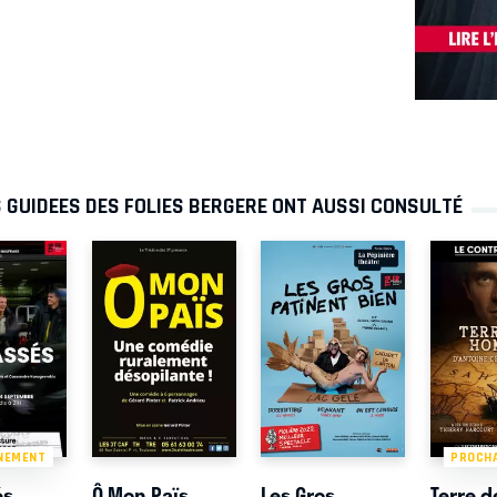
S GUIDEES DES FOLIES BERGERE ONT AUSSI CONSULTÉ
NEMENT
PROCH
és
Ô Mon Païs
Les Gros
Terre d