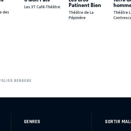
Patinent Bien
homm
Les 3T Café-Théâtre
e des
Théâtre de La
Théâtre 
Pépinière
Contresc
 FOLIES BERGERE
GENRES
SORTIR MAL