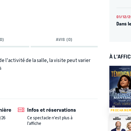
01/12/2
Dans l
0)
AVIS (0)
À L’AFFI
e l'activité de la salle, la visite peut varier
s
n des théâtres les plus célèbres au monde : Les
l'histoire, les coulisses du mythique théâtre
u grandiose.
Depuis 1869, la salle mythique où
tacles et évènements en tous genres. De
nière
Infos et réservations
PROCHAINE
enet, Dalida, le show de Jean-Paul Gaultier,
/26
Ce spectacle n'est plus à
Pendant cette visite guidée insolite, vous
l’affiche
et ses backstages.
⚠️ Il est interdit de filmer