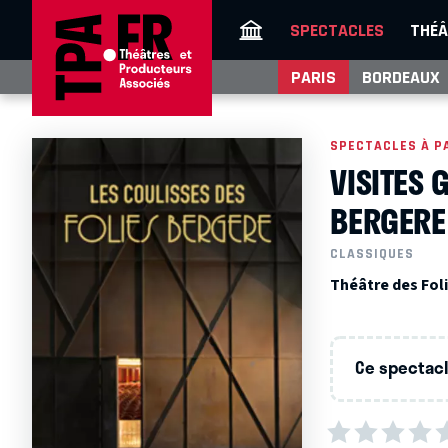
SPECTACLES
THÉÂ
PARIS
BORDEAUX
SPECTACLES À P
VISITES 
BERGERE
CLASSIQUES
Théâtre des Foli
Ce spectacle