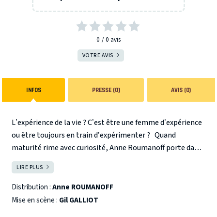
0
0
avis
VOTRE AVIS
INFOS
PRESSE (0)
AVIS (0)
L’expérience de la vie ? C’est être une femme d’expérience
ou être toujours en train d’expérimenter ?
Quand
maturité rime avec curiosité, Anne Roumanoff porte dans
ce nouveau spectacle un regard narquois et joyeux sur les
LIRE PLUS
FERMER
grandes transformations de notre société : nouveau
langage, nouveaux comportements, nouveaux métiers.
Distribution :
Anne ROUMANOFF
Vous y croiserez notamment une coach américaine en
Mise en scène :
Gil GALLIOT
relation de couple, vous entendrez une version revisitée