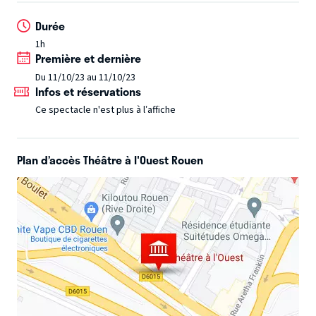
des contes de fées, un poème sur les influenceurs
Durée
et des commentaires savoureux sur l’actualité politique et
1h
sociale.
Un spectacle déconstruit par une femme
Première et dernière
expérimentée qui rêve de se reconstruire.
Du 11/10/23 au 11/10/23
Infos et réservations
Ce spectacle n'est plus à l’affiche
Plan d’accès Théâtre à l'Ouest Rouen