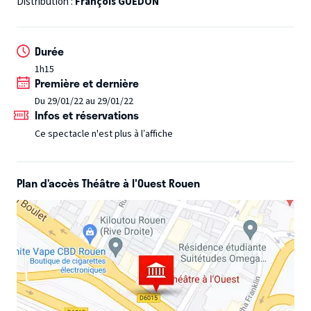
Distribution :
François GUEDON
Professeur Plouguelec avait-il raison ?
Tant de questions
auxquelles ce spectacle tente de répondre…
Œuvrant
Durée
secrètement à l’improbable réconciliation entre Racine et
1h15
Nabilla, François Guédon, chroniqueur sur EUROPE 1 dans
Première et dernière
l’émission d’Anne Roumanoff, vous livre son humour
Du 29/01/22 au 29/01/22
teinté de finesse avec la touche d’impertinence qui
Infos et réservations
convient…
Ce spectacle n'est plus à l’affiche
Plan d’accès Théâtre à l'Ouest Rouen