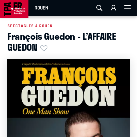
AIX-MARSEILLE
AURAY
CAEN
LA ROCHELLE
ROUEN
ROUEN
TOULOUSE
FESTIVAL OFF AVIGNON
SPECTACLES À ROUEN
François Guedon - L’AFFAIRE
EN TOURNÉE
GUEDON