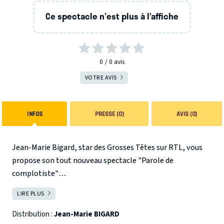
Ce spectacle n'est plus à l’affiche
0
0
avis
VOTRE AVIS
INFOS
PRESSE (0)
AVIS (0)
Jean-Marie Bigard, star des Grosses Têtes sur RTL, vous
propose son tout nouveau spectacle "Parole de
complotiste"
LIRE PLUS
FERMER
Après les 52 000 spectateurs du Stade de France, + de 5 000
000 de spectateurs dans sa carrière, le meilleur raconteur
Distribution :
Jean-Marie BIGARD