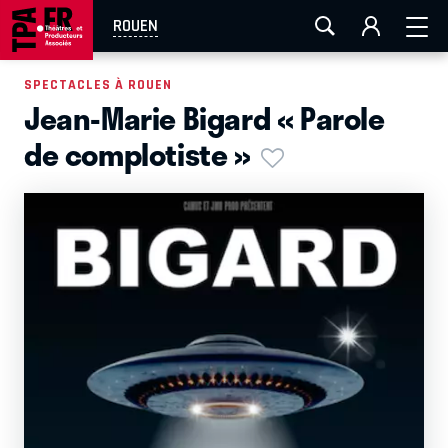
AIX-MARSEILLE
AURAY
CAEN
LA ROCHELLE
ROUEN
ROUEN
TOULOUSE
FESTIVAL OFF AVIGNON
SPECTACLES À ROUEN
Jean-Marie Bigard « Parole
EN TOURNÉE
de complotiste »