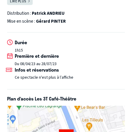
LIRE PLUS
FERMER
femmes sont questionnés et décortiqués, ce spectacle
prouve que l'égalité est bien en marche, que le couple est
Distribution :
Patrick ANDRIEU
loin d'être un schéma ringard, et qu'au-delà des
Mise en scène :
Gérard PINTER
orientations sexuelles de chacun,
tout le monde court
après la même chose : l'amour !
Durée
1h15
Première et dernière
Du 08/04/23 au 28/07/23
Infos et réservations
Ce spectacle n'est plus à l’affiche
Plan d’accès Les 3T Café-Théâtre