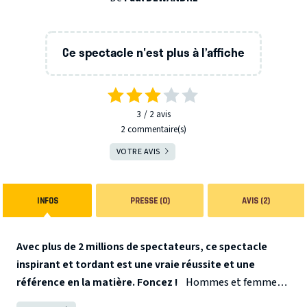
Ce spectacle n'est plus à l’affiche
3
2
avis
2 commentaire(s)
VOTRE AVIS
INFOS
PRESSE (0)
AVIS (2)
Avec plus de 2 millions de spectateurs, ce spectacle
inspirant et tordant est une vraie réussite et une
référence en la matière. Foncez !
Hommes et femmes,
quelles différences ? A l'heure où les rapports hommes-