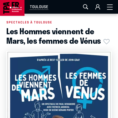
AIX-MARSEILLE
AURAY
CAEN
LA ROCHELLE
TOULOUSE
ROUEN
TOULOUSE
FESTIVAL OFF AVIGNON
SPECTACLES À TOULOUSE
Les Hommes viennent de
EN TOURNÉE
Mars, les femmes de Vénus