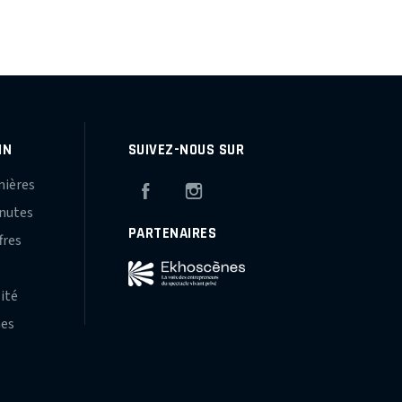
IN
SUIVEZ-NOUS SUR
mières
Facebook
Instagram
inutes
PARTENAIRES
fres
s
lité
hes