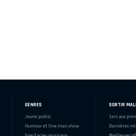
GENRES
SORTIR MAL
Jeune public
1ers aux pre
Humour et One man show
Dernières m
Spectacles musicaux
Meilleures of