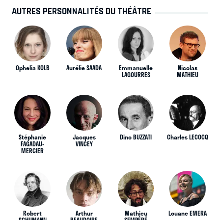
AUTRES PERSONNALITÉS DU THÉÂTRE
Ophelia KOLB
Aurélie SAADA
Emmanuelle
Nicolas
LAGOURRES
MATHIEU
Stéphanie
Jacques
Dino BUZZATI
Charles LECOCQ
FAGADAU-
VINCEY
MERCIER
Robert
Arthur
Mathieu
Louane EMERA