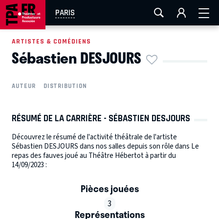
AIX-MARSEILLE
AURAY
CAEN
LA ROCHELLE
PARIS
ROUEN
TOULOUSE
FESTIVAL OFF AVIGNON
ARTISTES & COMÉDIENS
Sébastien DESJOURS
EN TOURNÉE
AUTEUR
DISTRIBUTION
RÉSUMÉ DE LA CARRIÈRE - SÉBASTIEN DESJOURS
Découvrez le résumé de l'activité théâtrale de l'artiste
Sébastien DESJOURS dans nos salles depuis son rôle dans Le
repas des fauves joué au Théâtre Hébertot à partir du
14/09/2023 :
Pièces jouées
3
Représentations