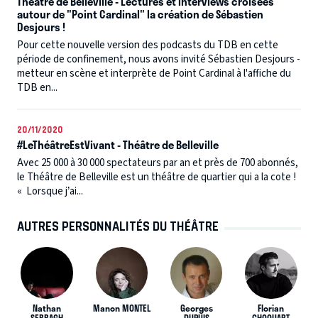
Théâtre de Belleville - Lectures et interviews croisées
autour de "Point Cardinal" la création de Sébastien
Desjours !
Pour cette nouvelle version des podcasts du TDB en cette
période de confinement, nous avons invité Sébastien Desjours -
metteur en scène et interprète de Point Cardinal à l'affiche du
TDB en...
20/11/2020
#LeThéâtreEstVivant - Théâtre de Belleville
Avec 25 000 à 30 000 spectateurs par an et près de 700 abonnés,
le Théâtre de Belleville est un théâtre de quartier qui a la cote !
« Lorsque j’ai...
AUTRES PERSONNALITÉS DU THÉÂTRE
Nathan
Manon MONTEL
Georges
Florian
SEBBAGH
DUPUIS
CHOQUART