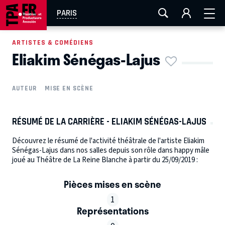
AIX-MARSEILLE
AURAY
CAEN
LA ROCHELLE
PARIS
ROUEN
TOULOUSE
FESTIVAL OFF AVIGNON
ARTISTES & COMÉDIENS
Eliakim Sénégas-Lajus
EN TOURNÉE
AUTEUR
MISE EN SCÈNE
RÉSUMÉ DE LA CARRIÈRE - ELIAKIM SÉNÉGAS-LAJUS
Découvrez le résumé de l'activité théâtrale de l'artiste Eliakim
Sénégas-Lajus dans nos salles depuis son rôle dans happy mâle
joué au Théâtre de La Reine Blanche à partir du 25/09/2019 :
Pièces mises en scène
1
Représentations