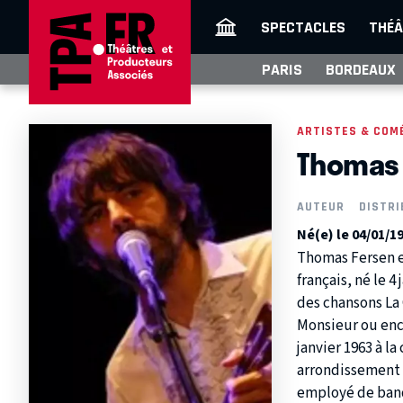
SPECTACLES
THÉÂ
PARIS
BORDEAUX
ARTISTES & COM
Thomas 
AUTEUR
DISTRI
Né(e) le 04/01/1
Thomas Fersen 
français, né le 4
des chansons La 
Monsieur ou enc
janvier 1963 à la
arrondissement 
employé de banq