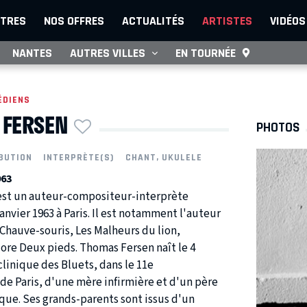
TRES
NOS OFFRES
ACTUALITÉS
ARTISTES
VIDÉOS
NANTES
AUTRES VILLES
EN TOURNÉE
ÉDIENS
FERSEN
PHOTOS
BUTION
INTERPRÈTE(S)
CHANT, UKULELE
963
est un auteur-compositeur-interprète
 janvier 1963 à Paris. Il est notamment l'auteur
Chauve-souris, Les Malheurs du lion,
ore Deux pieds. Thomas Fersen naît le 4
 clinique des Bluets, dans le 11e
de Paris, d'une mère infirmière et d'un père
ue. Ses grands-parents sont issus d'un