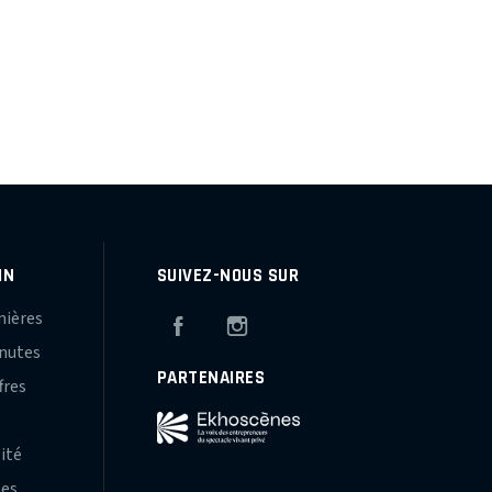
IN
SUIVEZ-NOUS SUR
mières
Facebook
Instagram
inutes
PARTENAIRES
fres
s
lité
hes