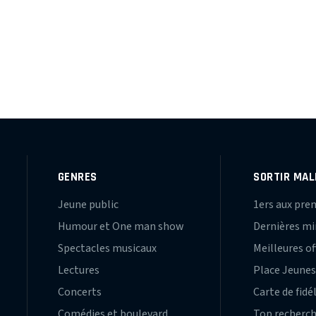
GENRES
SORTIR MAL
Jeune public
1ers aux pre
Humour et One man show
Dernières m
Spectacles musicaux
Meilleures of
Lectures
Place Jeune
Concerts
Carte de fidé
Comédies et boulevard
Top recherc