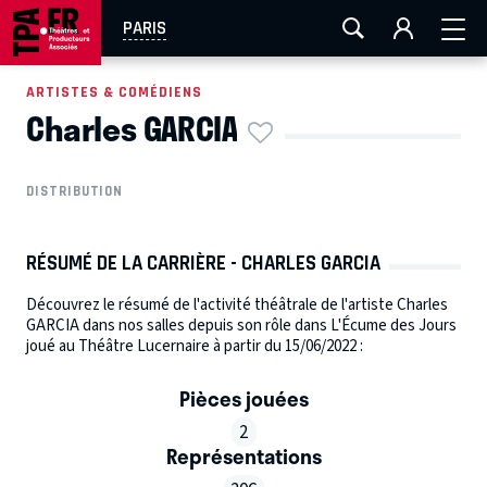
AIX-MARSEILLE
AURAY
CAEN
LA ROCHELLE
PARIS
ROUEN
TOULOUSE
FESTIVAL OFF AVIGNON
ARTISTES & COMÉDIENS
Charles GARCIA
EN TOURNÉE
DISTRIBUTION
RÉSUMÉ DE LA CARRIÈRE - CHARLES GARCIA
Découvrez le résumé de l'activité théâtrale de l'artiste Charles
GARCIA dans nos salles depuis son rôle dans L'Écume des Jours
joué au Théâtre Lucernaire à partir du 15/06/2022 :
Pièces jouées
2
Représentations