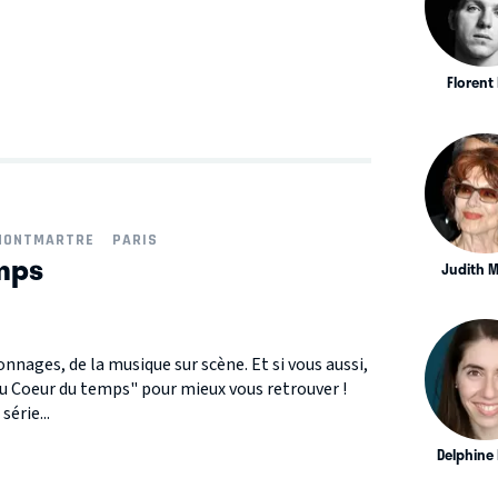
Florent 
MONTMARTRE
PARIS
mps
Judith 
onnages, de la musique sur scène. Et si vous aussi,
Au Coeur du temps" pour mieux vous retrouver !
érie...
Delphine