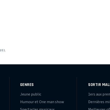
UEL
GENRES
SORTIR MAL
Jeune public
1ers aux pre
Humour et One man show
Dernières m
Spectacles musicaux
Meilleures of