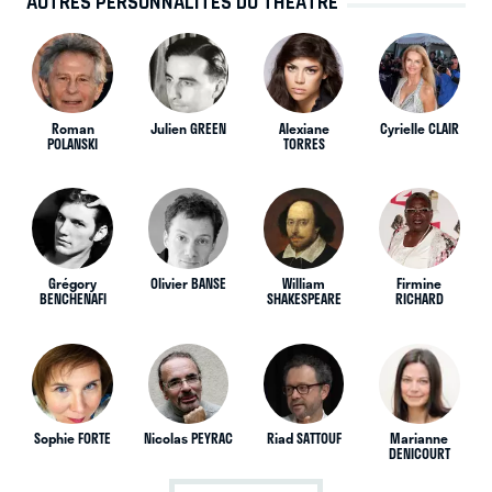
AUTRES PERSONNALITÉS DU THÉÂTRE
Roman
Julien GREEN
Alexiane
Cyrielle CLAIR
POLANSKI
TORRES
Grégory
Olivier BANSE
William
Firmine
BENCHENAFI
SHAKESPEARE
RICHARD
Sophie FORTE
Nicolas PEYRAC
Riad SATTOUF
Marianne
DENICOURT