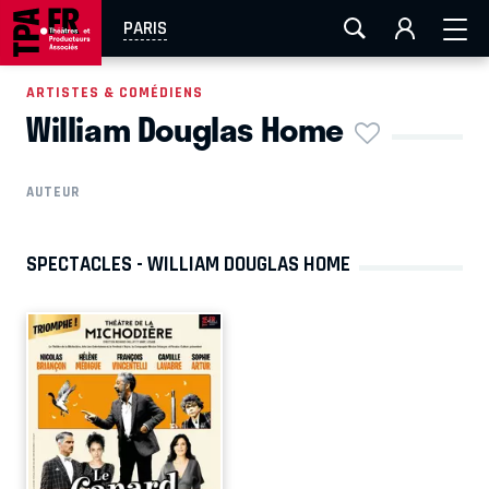
AIX-MARSEILLE
AURAY
CAEN
LA ROCHELLE
PARIS
ROUEN
TOULOUSE
FESTIVAL OFF AVIGNON
ARTISTES & COMÉDIENS
William Douglas Home
EN TOURNÉE
AUTEUR
SPECTACLES - WILLIAM DOUGLAS HOME