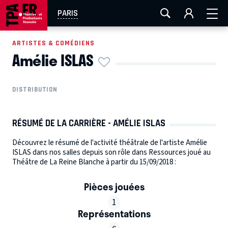
AIX-MARSEILLE
AURAY
CAEN
LA ROCHELLE
PARIS
ROUEN
TOULOUSE
FESTIVAL OFF AVIGNON
ARTISTES & COMÉDIENS
Amélie ISLAS
EN TOURNÉE
DISTRIBUTION
RÉSUMÉ DE LA CARRIÈRE - AMÉLIE ISLAS
Découvrez le résumé de l'activité théâtrale de l'artiste Amélie
ISLAS dans nos salles depuis son rôle dans Ressources joué au
Théâtre de La Reine Blanche à partir du 15/09/2018 :
Pièces jouées
1
Représentations