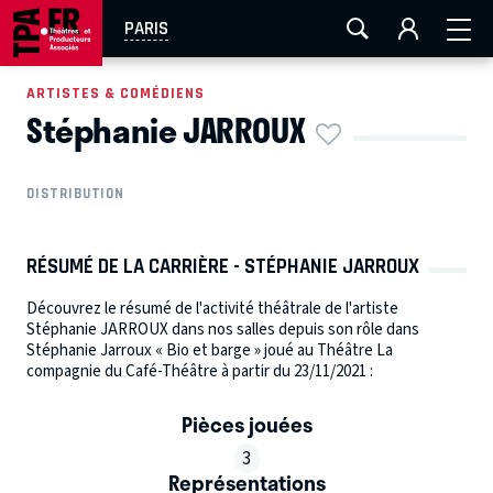
AIX-MARSEILLE
AURAY
CAEN
LA ROCHELLE
PARIS
ROUEN
TOULOUSE
FESTIVAL OFF AVIGNON
ARTISTES & COMÉDIENS
Stéphanie JARROUX
EN TOURNÉE
DISTRIBUTION
RÉSUMÉ DE LA CARRIÈRE - STÉPHANIE JARROUX
Découvrez le résumé de l'activité théâtrale de l'artiste
Stéphanie JARROUX dans nos salles depuis son rôle dans
Stéphanie Jarroux « Bio et barge » joué au Théâtre La
compagnie du Café-Théâtre à partir du 23/11/2021 :
Pièces jouées
3
Représentations