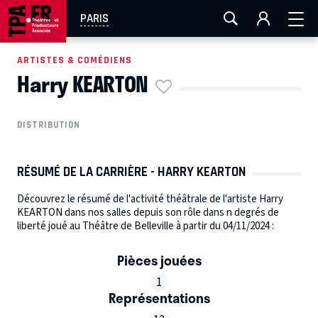
AIX-MARSEILLE
AURAY
CAEN
LA ROCHELLE
PARIS
ROUEN
TOULOUSE
FESTIVAL OFF AVIGNON
ARTISTES & COMÉDIENS
Harry KEARTON
EN TOURNÉE
DISTRIBUTION
RÉSUMÉ DE LA CARRIÈRE - HARRY KEARTON
Découvrez le résumé de l'activité théâtrale de l'artiste Harry
KEARTON dans nos salles depuis son rôle dans n degrés de
liberté joué au Théâtre de Belleville à partir du 04/11/2024 :
Pièces jouées
1
Représentations