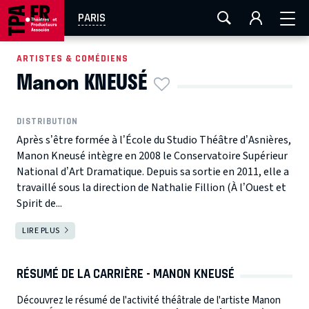
AIX-MARSEILLE
AURAY
CAEN
LA ROCHELLE
PARIS
ROUEN
TOULOUSE
FESTIVAL OFF AVIGNON
ARTISTES & COMÉDIENS
Manon KNEUSÉ
EN TOURNÉE
DISTRIBUTION
Après s’être formée à l’École du Studio Théâtre d’Asnières,
Manon Kneusé intègre en 2008 le Conservatoire Supérieur
National d’Art Dramatique. Depuis sa sortie en 2011, elle a
travaillé sous la direction de Nathalie Fillion (À l’Ouest et
Spirit de...
LIRE PLUS
RÉSUMÉ DE LA CARRIÈRE - MANON KNEUSÉ
Découvrez le résumé de l'activité théâtrale de l'artiste Manon