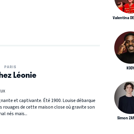
Valentina D
PARIS
KOD
chez Léonie
EUX
gnante et captivante. Été 1900. Louise débarque
s rouages de cette maison close où gravite son
al nés mais...
Simon ZA