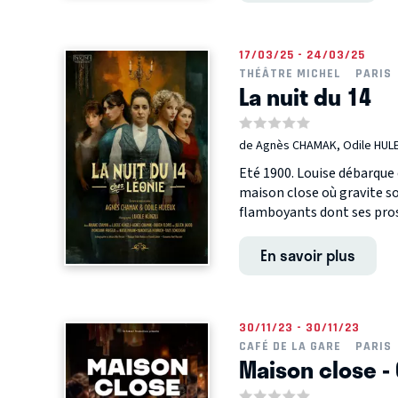
17/03/25 - 24/03/25
THÉÂTRE MICHEL
PARIS
La nuit du 14
de Agnès CHAMAK, Odile HUL
Eté 1900. Louise débarque 
maison close où gravite s
flamboyants dont ses prost
En savoir plus
30/11/23 - 30/11/23
CAFÉ DE LA GARE
PARIS
Maison close -