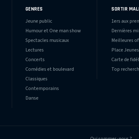
GENRES
SORTIR MAL
Jeune public
1ers aux pre
Humour et One man show
Dernières m
Spectacles musicaux
Meilleures of
Lectures
Place Jeune
Concerts
Carte de fidé
Comédies et boulevard
Top recherc
Classiques
Contemporains
Danse
Qui sommes-nous ?