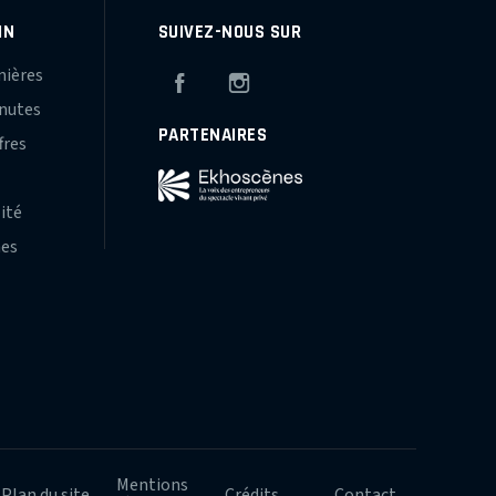
IN
SUIVEZ-NOUS SUR
mières
Facebook
Instagram
inutes
PARTENAIRES
fres
s
lité
hes
Mentions
Plan du site
Crédits
Contact