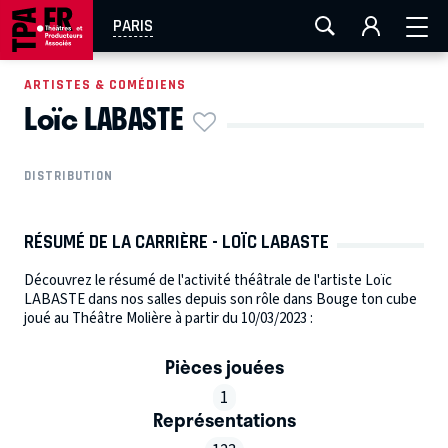
AIX-MARSEILLE
AURAY
CAEN
LA ROCHELLE
PARIS
ROUEN
TOULOUSE
FESTIVAL OFF AVIGNON
ARTISTES & COMÉDIENS
Loïc LABASTE
EN TOURNÉE
DISTRIBUTION
RÉSUMÉ DE LA CARRIÈRE - LOÏC LABASTE
Découvrez le résumé de l'activité théâtrale de l'artiste Loïc
LABASTE dans nos salles depuis son rôle dans Bouge ton cube
joué au Théâtre Molière à partir du 10/03/2023 :
Pièces jouées
1
Représentations