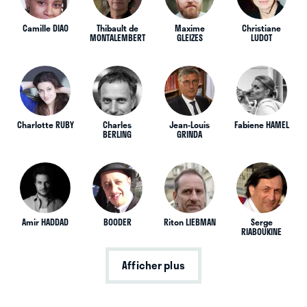
Camille DIAO
Thibault de
Maxime
Christiane
MONTALEMBERT
GLEIZES
LUDOT
Charlotte RUBY
Charles
Jean-Louis
Fabiene HAMEL
BERLING
GRINDA
Amir HADDAD
BOODER
Riton LIEBMAN
Serge
RIABOUKINE
Afficher plus