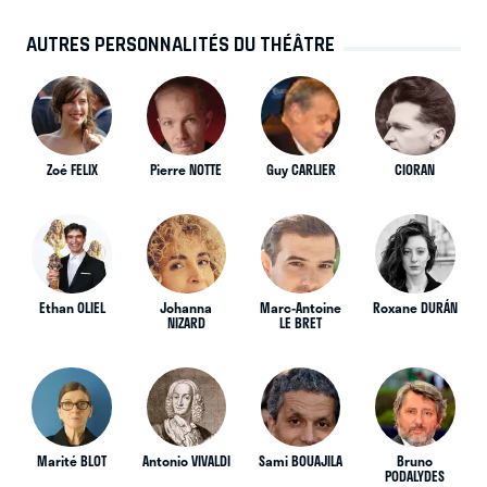
AUTRES PERSONNALITÉS DU THÉÂTRE
Zoé FELIX
Pierre NOTTE
Guy CARLIER
CIORAN
Ethan OLIEL
Johanna
Marc-Antoine
Roxane DURÁN
NIZARD
LE BRET
Marité BLOT
Antonio VIVALDI
Sami BOUAJILA
Bruno
PODALYDES