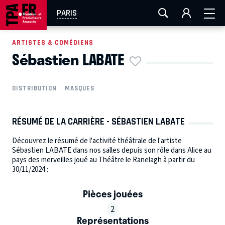
AIX-MARSEILLE
AURAY
CAEN
LA ROCHELLE
PARIS
ROUEN
TOULOUSE
FESTIVAL OFF AVIGNON
ARTISTES & COMÉDIENS
Sébastien LABATE
EN TOURNÉE
DISTRIBUTION
MASQUES
RÉSUMÉ DE LA CARRIÈRE - SÉBASTIEN LABATE
Découvrez le résumé de l'activité théâtrale de l'artiste
Sébastien LABATE dans nos salles depuis son rôle dans Alice au
pays des merveilles joué au Théâtre le Ranelagh à partir du
30/11/2024 :
Pièces jouées
2
Représentations