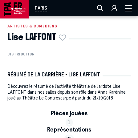
AIX-MARSEILLE
AURAY
CAEN
LA ROCHELLE
PARIS
ROUEN
TOULOUSE
FESTIVAL OFF AVIGNON
ARTISTES & COMÉDIENS
Lise LAFFONT
EN TOURNÉE
DISTRIBUTION
RÉSUMÉ DE LA CARRIÈRE - LISE LAFFONT
Découvrez le résumé de l'activité théâtrale de l'artiste Lise
LAFFONT dans nos salles depuis son rôle dans Anna Karénine
joué au Théâtre Le Contrescarpe à partir du 21/10/2018 :
Pièces jouées
1
Représentations