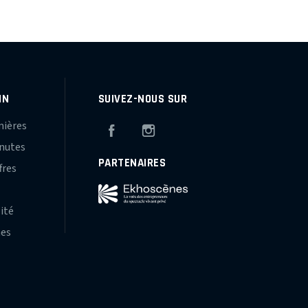
IN
SUIVEZ-NOUS SUR
mières
Facebook
Instagram
inutes
PARTENAIRES
fres
s
lité
hes