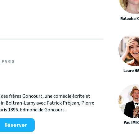
Natacha R
PARIS
Laure H
t des frères Goncourt, une comédie écrite et
ain Beltran-Lamy avec Patrick Préjean, Pierre
aris 1896. Edmond de Goncourt...
Paul MI
Réserver