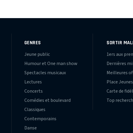
GENRES
SORTIR MAL
Jeune public
1ers aux pre
Humour et One man show
Dernières m
Spectacles musicaux
Meilleures of
Lectures
Place Jeune
Concerts
Carte de fidé
Comédies et boulevard
Top recherc
Classiques
Contemporains
Danse