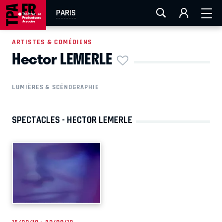
AIX-MARSEILLE
AURAY
CAEN
LA ROCHELLE
PARIS
ROUEN
TOULOUSE
FESTIVAL OFF AVIGNON
ARTISTES & COMÉDIENS
Hector LEMERLE
EN TOURNÉE
LUMIÈRES & SCÉNOGRAPHIE
SPECTACLES - HECTOR LEMERLE