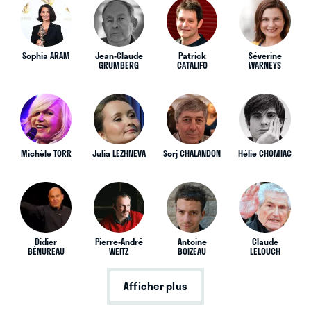
Sophia ARAM
Jean-Claude
Patrick
Séverine
GRUMBERG
CATALIFO
WARNEYS
Michèle TORR
Julia LEZHNEVA
Sorj CHALANDON
Hélie CHOMIAC
Didier
Pierre-André
Antoine
Claude
BÉNUREAU
WEITZ
BOIZEAU
LELOUCH
Afficher plus